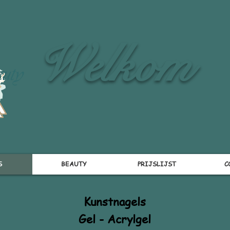
Welkom
S
BEAUTY
PRIJSLIJST
C
Kunstnagels
Gel - Acrylgel