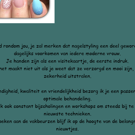
d rondom jou, je zal merken dat nagelstyling een deel gewor
dagelijks voorkomen van iedere moderne vrouw.
Je handen zijn als een visitekaartje, de eerste indruk.
et maakt niet uit als je weet dat ze verzorgd en mooi zijn,
zekerheid uitstralen.
digheid, kwaliteit en vriendelijkheid bezorg ik je een passe
optimale behandeling.
ik ook constant bijscholingen en workshops om steeds bij te
nieuwste technieken.
eken aan de vakbeurzen blijf ik op de hoogte van de belangr
nieuwtjes.