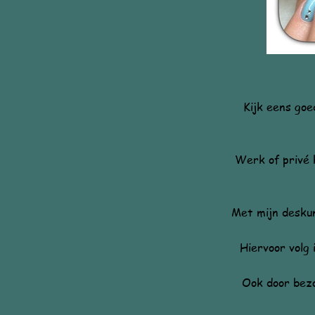
Kijk eens goe
Werk of privé h
Met mijn deskun
Hiervoor volg 
Ook door bezo